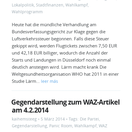
Lokalpolitik
,
Stadtfinanzen
,
Wahlkampf
,
Wahlprogramm
Heute hat die mündliche Verhandlung am
Bundesverfassungsgericht zur Klage gegen die
Luftverkehrssteuer begonnen. Falls diese Steuer
gekippt wird, werden Flugtickets zwischen 7,50 EUR
und 42,18 EUR billiger, wodurch die Anzahl der
Starts und Landungen in Düsseldorf noch einmal
deutlich ansteigen wird. Lärm macht krank Die
Weltgesundheitsorganisation WHO hat 2011 in einer
Studie Lärm…
leer más
Gegendarstellung zum WAZ-Artikel
am 4.2.2014
kaihemsteeg
•
5 März 2014
• Tags:
Die Partei
,
Gegendarstellung
,
Panic Room
,
Wahlkampf
,
WAZ