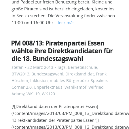
und Paddel zur freien Benutzung bereit. Kleine und
große Piraten sind ist herzlich eingeladen, kostenlos
in See zu stechen. Die Veranstaltung findet zwischen
11:00 und 16:00 Uhr…
leer más
PM 008/13: Piratenpartei Essen
wählte ihre Direktkandidaten für
die 18. Bundestagswahl
stefan
•
22 März 2013
• Tags:
Bernetalschule
,
BTW2013
,
Bundestagswahl
,
Direktkandidat
,
Frank
Höschen
,
Inklusion
,
mobiles Bürgerbüro
,
Speakers
Corner 2.0
,
Unperfekthaus
,
Wahlkampf
,
Wilfried
Adamy
,
WK119
,
WK120
[![Direktkandidaten der Piratenpartei Essen]
(/content/images/2013/03/PM_008_13_Direktkandidatenwa
"Direktkandidaten der Piratenpartei Essen")]
(/content/images/2013/03/PM_008_13_Direktkandidatenwa