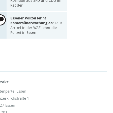
Koalition aus SPD und CDU im
Rat der
Essener Polizei lehnt
Kameraüberwachung ab:
Laut
Artikel in der WAZ lehnt die
Polizei in Essen
takt:
tenpartei Essen
uzeskirchstraße 1
27 Essen
 201