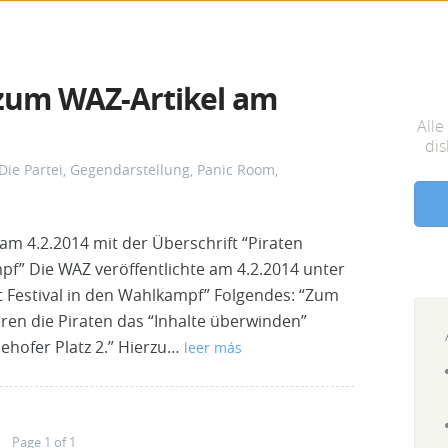
zum WAZ-Artikel am
Alle
dis
Die Partei
,
Gegendarstellung
,
Panic Room
,
m 4.2.2014 mit der Überschrift “Piraten
mpf” Die WAZ veröffentlichte am 4.2.2014 unter
it Festival in den Wahlkampf” Folgendes: “Zum
ren die Piraten das “Inhalte überwinden”
ehofer Platz 2.” Hierzu…
leer más
Page 1 of 1