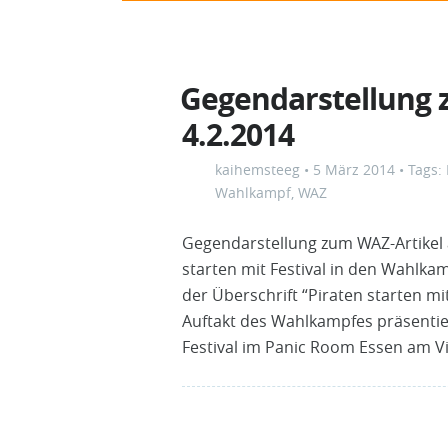
Gegendarstellung 
4.2.2014
kaihemsteeg
•
5 März 2014
• Tags:
Wahlkampf
,
WAZ
Gegendarstellung zum WAZ-Artikel a
starten mit Festival in den Wahlka
der Überschrift “Piraten starten m
Auftakt des Wahlkampfes präsentie
Festival im Panic Room Essen am Vi