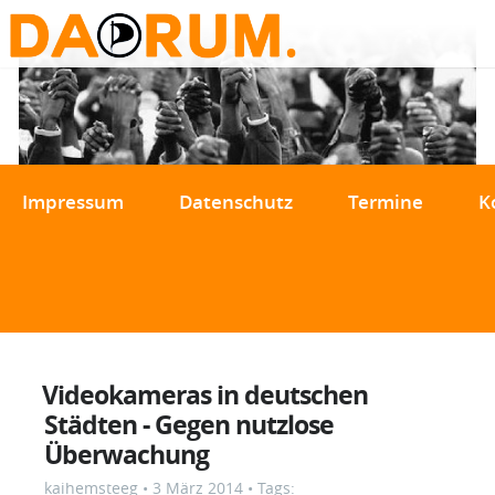
Impressum
Datenschutz
Termine
K
Videokameras in deutschen
Städten - Gegen nutzlose
Überwachung
kaihemsteeg
•
3 März 2014
• Tags: