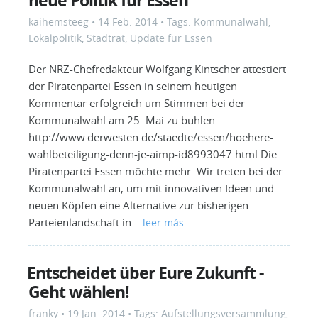
neue Politik für Essen
kaihemsteeg
•
14 Feb. 2014
• Tags:
Kommunalwahl
,
Lokalpolitik
,
Stadtrat
,
Update für Essen
Der NRZ-Chefredakteur Wolfgang Kintscher attestiert
der Piratenpartei Essen in seinem heutigen
Kommentar erfolgreich um Stimmen bei der
Kommunalwahl am 25. Mai zu buhlen.
http://www.derwesten.de/staedte/essen/hoehere-
wahlbeteiligung-denn-je-aimp-id8993047.html Die
Piratenpartei Essen möchte mehr. Wir treten bei der
Kommunalwahl an, um mit innovativen Ideen und
neuen Köpfen eine Alternative zur bisherigen
Parteienlandschaft in…
leer más
Entscheidet über Eure Zukunft -
Geht wählen!
franky
•
19 Jan. 2014
• Tags:
Aufstellungsversammlung
,