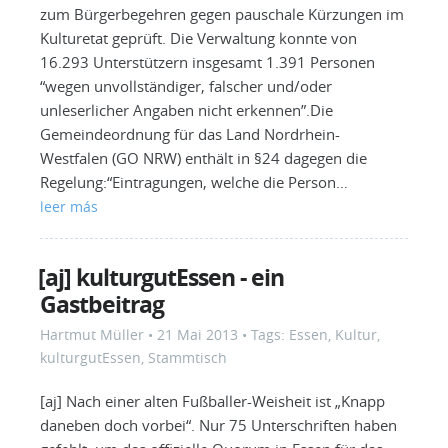
zum Bürgerbegehren gegen pauschale Kürzungen im
Kulturetat geprüft. Die Verwaltung konnte von
16.293 Unterstützern insgesamt 1.391 Personen
“wegen unvollständiger, falscher und/oder
unleserlicher Angaben nicht erkennen”.Die
Gemeindeordnung für das Land Nordrhein-
Westfalen (GO NRW) enthält in §24 dagegen die
Regelung:“Eintragungen, welche die Person…
leer más
[aj] kulturgutEssen - ein
Gastbeitrag
Hartmut Müller
•
21 Mai 2013
• Tags:
Essen
,
Kultur
,
kulturgutEssen
,
Stammtisch
[aj] Nach einer alten Fußballer-Weisheit ist „Knapp
daneben doch vorbei“. Nur 75 Unterschriften haben