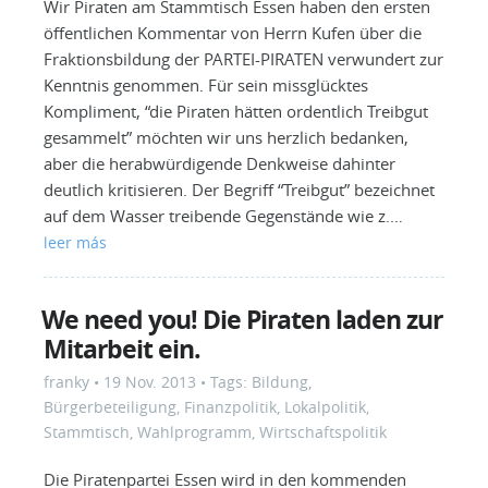
Wir Piraten am Stammtisch Essen haben den ersten
öffentlichen Kommentar von Herrn Kufen über die
Fraktionsbildung der PARTEI-PIRATEN verwundert zur
Kenntnis genommen. Für sein missglücktes
Kompliment, “die Piraten hätten ordentlich Treibgut
gesammelt” möchten wir uns herzlich bedanken,
aber die herabwürdigende Denkweise dahinter
deutlich kritisieren. Der Begriff “Treibgut” bezeichnet
auf dem Wasser treibende Gegenstände wie z.…
leer más
We need you! Die Piraten laden zur
Mitarbeit ein.
franky
•
19 Nov. 2013
• Tags:
Bildung
,
Bürgerbeteiligung
,
Finanzpolitik
,
Lokalpolitik
,
Stammtisch
,
Wahlprogramm
,
Wirtschaftspolitik
Die Piratenpartei Essen wird in den kommenden