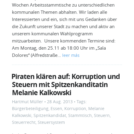
Wochen Arbeitsstammtische zu unterschiedlichen
kommunalen Themen abhalten. Wir laden alle
Interessierten und ein, sich mit uns Gedanken über
die Zukunft unserer Stadt zu machen und aktiv an
unserem kommunalen Wahlprogramm
mitzuarbeiten. Unsere kommenden Termine sind:
Am Montag, den 25.11 ab 18:00 Uhr im „Sala
Dolores“ (Alfredstraße…
leer más
Piraten klären auf: Korruption und
Steuern mit Spitzenkanditatin
Melanie Kalkowski
Hartmut Müller
•
28 Aug. 2013
• Tags:
Bürgerbeteiligung
,
Essen
,
Korruption
,
Melanie
Kalkowski
,
Spitzenkandidat
,
Stammtisch
,
Steuern
,
Steuerrecht
,
Steuersystem