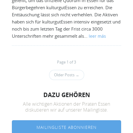
gefehlt, um das offizielle Quorum in Essen für das
Bürgerbegehren kulturgutEssen zu erreichen. Die
Enttäuschung lässt sich nicht verhehlen. Die Aktiven
haben sich für kulturgutEssen intensiv eingesetzt und
noch bis zum letzten Tag der Frist circa 3000
Unterschriften mehr gesammelt als…
leer más
Page 1 of 3
Older Posts
→
DAZU GEHÖREN
Alle wichtigen Aktionen der Piraten Essen
diskutieren wir auf unserer Mailingliste.
MAILINGLISTE ABONNIEREN