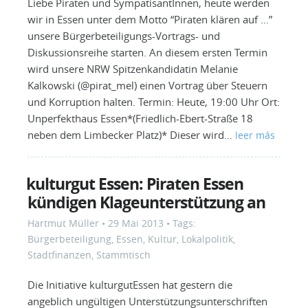
Liebe Piraten und SympatisantInnen, heute werden
wir in Essen unter dem Motto “Piraten klären auf …”
unsere Bürgerbeteiligungs-Vortrags- und
Diskussionsreihe starten. An diesem ersten Termin
wird unsere NRW Spitzenkandidatin Melanie
Kalkowski (@pirat_mel) einen Vortrag über Steuern
und Korruption halten. Termin: Heute, 19:00 Uhr Ort:
Unperfekthaus Essen*(Friedlich-Ebert-Straße 18
neben dem Limbecker Platz)* Dieser wird…
leer más
kulturgut Essen: Piraten Essen
kündigen Klageunterstützung an
Hartmut Müller
•
29 Mai 2013
• Tags:
Bürgerbeteiligung
,
Essen
,
Kultur
,
Lokalpolitik
,
Stadtfinanzen
,
Stammtisch
Die Initiative kulturgutEssen hat gestern die
angeblich ungültigen Unterstützungsunterschriften