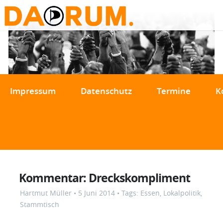
Impressum
Datenschutz
Termine
K
Kommentar: Dreckskompliment
Hartmut Müller
•
5 Juni 2014
• Tags:
Essen
,
Lokalpolitik
,
Stammtisch