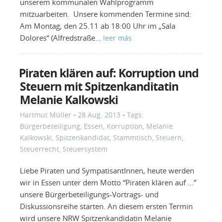
unserem kommunalen Wahlprogramm
mitzuarbeiten. Unsere kommenden Termine sind:
Am Montag, den 25.11 ab 18:00 Uhr im „Sala
Dolores“ (Alfredstraße…
leer más
Piraten klären auf: Korruption und
Steuern mit Spitzenkanditatin
Melanie Kalkowski
Hartmut Müller
•
28 Aug. 2013
• Tags:
Bürgerbeteiligung
,
Essen
,
Korruption
,
Melanie
Kalkowski
,
Spitzenkandidat
,
Stammtisch
,
Steuern
,
Steuerrecht
,
Steuersystem
Liebe Piraten und SympatisantInnen, heute werden
wir in Essen unter dem Motto “Piraten klären auf …”
unsere Bürgerbeteiligungs-Vortrags- und
Diskussionsreihe starten. An diesem ersten Termin
wird unsere NRW Spitzenkandidatin Melanie