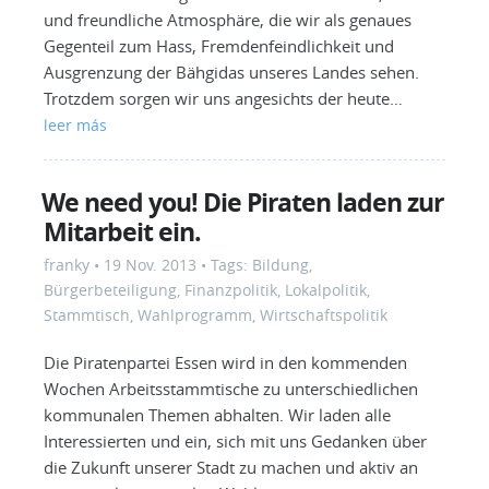
und freundliche Atmosphäre, die wir als genaues
Gegenteil zum Hass, Fremdenfeindlichkeit und
Ausgrenzung der Bähgidas unseres Landes sehen.
Trotzdem sorgen wir uns angesichts der heute…
leer más
We need you! Die Piraten laden zur
Mitarbeit ein.
franky
•
19 Nov. 2013
• Tags:
Bildung
,
Bürgerbeteiligung
,
Finanzpolitik
,
Lokalpolitik
,
Stammtisch
,
Wahlprogramm
,
Wirtschaftspolitik
Die Piratenpartei Essen wird in den kommenden
Wochen Arbeitsstammtische zu unterschiedlichen
kommunalen Themen abhalten. Wir laden alle
Interessierten und ein, sich mit uns Gedanken über
die Zukunft unserer Stadt zu machen und aktiv an