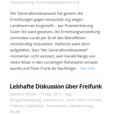
Überwachung
,
Vorratsdatenspeicherung
Der Generalbundesanwalt hat gestern die
Ermittlungen gegen netzpolitik.org wegen
Landesverrats eingestellt – per Presseerklärung.
Guter Stil wäre gewesen, die Ermittlungseinstellung
zumindest vorab per Brief den Betroffenen
rechtskräftig mitzuteilen. Vielleicht wäre dann
aufgefallen, dass “der Generalbundesanwalt”
momentan nicht existiert, weil Harald Range von
Heiko Maas in den vorzeitigen Ruhestand versetzt
wurde und Peter Frank als Nachfolger…
leer más
Lebhafte Diskussion über Freifunk
Hartmut Müller
•
11 Feb. 2015
• Tags:
Bürgerbeteiligung
,
Datenschutz
,
Essen.2030
,
Freifunk
,
Freiheit
,
Lokalpolitik
,
Transparenz
,
Überwachung
,
WLAN