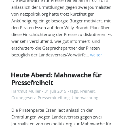
Die Mahnwache für Pressefreiheit am 31.07.2015
anlässlich der Ermittlungen gegen zwei Journalisten
von netzpolitik.org hatte trotz kurzfristiger
Ankündigung einige besorgte Bürger motiviert, mit
den Piraten Essen auf dem Willy-Brandt-Platz über
diese Einschüchterung der Presse zu diskutieren. Es
war sehr verblüffend, wie gut informiert -und
erschüttert- die Gesprächspartner der Piraten
bezüglich der Landesverrats-Vorwürfe…
weiter
Heute Abend: Mahnwache für
Pressefreiheit
Hartmut Müller
•
31 Juli 2015
• tags:
Freiheit
,
Grundgesetz
,
Pressemitteilung
,
Überwachung
Die Piratenpartei Essen lädt anlässlich der
Ermittlungen wegen Landesverrats gegen zwei
Journalisten von netzpolitik.org zur Mahnwache für