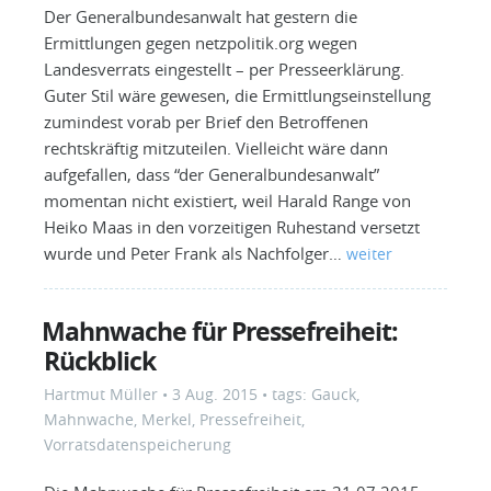
Der Generalbundesanwalt hat gestern die
Ermittlungen gegen netzpolitik.org wegen
Landesverrats eingestellt – per Presseerklärung.
Guter Stil wäre gewesen, die Ermittlungseinstellung
zumindest vorab per Brief den Betroffenen
rechtskräftig mitzuteilen. Vielleicht wäre dann
aufgefallen, dass “der Generalbundesanwalt”
momentan nicht existiert, weil Harald Range von
Heiko Maas in den vorzeitigen Ruhestand versetzt
wurde und Peter Frank als Nachfolger…
weiter
Mahnwache für Pressefreiheit:
Rückblick
Hartmut Müller
•
3 Aug. 2015
• tags:
Gauck
,
Mahnwache
,
Merkel
,
Pressefreiheit
,
Vorratsdatenspeicherung