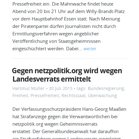
Pressefreiheit ein. Die Mahnwache findet heute
Abend von 20 bis 21 Uhr auf dem Willy-Brandt-Platz
vor dem Hauptbahnhof Essen statt. Nach Meinung
der Piratenpartei dürfen Journalisten nicht durch
Ermittlungsverfahren wegen angeblicher
Veröffentlichung von Staatsgeheimnissen
eingeschüchtert werden. Dabei…
weiter
Gegen netzpolitik.org wird wegen
Landesverrats ermittelt
Hartmut Müller
•
30 Juli 2015
• tags:
Bundesregierung
,
Freiheit
,
Pressefreiheit
,
Rechtsstaat
,
Überwachung
Der Verfassungsschutzpräsident Hans-Georg Maaßen
hat Strafanzeige gegen die Verwantwortlichen bei
netzpolitik.org wegen Geheimnisverrats
erstattet. Der Generalbundesanwalt hat daraufhin
ein Strafverfahren wegen Landesverrats eingeleitet.