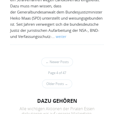
Dazu muss man wissen, dass
der Generalbundesanwalt dem Bundesjustizminister
Heiko Maas (SPD) unterstellt und weisungsgebunden
ist. Seit Jahren verweigert sich die bundesdeutsche
Justiz der juristischen Aufarbeitung der NSA-, BND-
und Verfassungsschutz-…
weiter
←
Newer Posts
Page 4 of 47
Older Posts
→
DAZU GEHÖREN
Alle wichtigen Aktionen der Piraten Essen
diskutieren wir auf unserer Mailingliste.