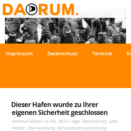
Impressum
Datenschutz
Termine
K
Dieser Hafen wurde zu Ihrer
eigenen Sicherheit geschlossen
Hartmut Müller
•
6 Okt. 2015
• tags:
Datenschutz
,
Safe
Harbor
,
Überwachung
,
Vorratsdatenspeicherung