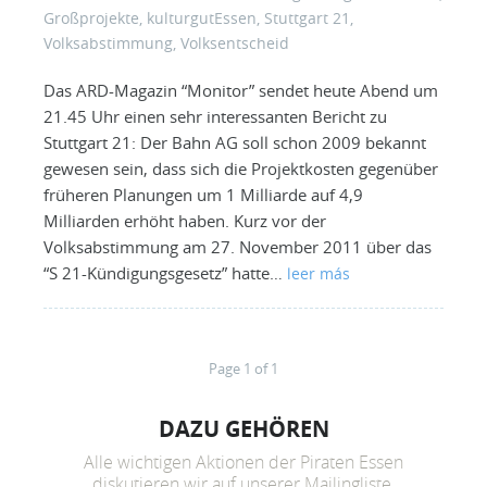
Großprojekte
,
kulturgutEssen
,
Stuttgart 21
,
Volksabstimmung
,
Volksentscheid
Das ARD-Magazin “Monitor” sendet heute Abend um
21.45 Uhr einen sehr interessanten Bericht zu
Stuttgart 21: Der Bahn AG soll schon 2009 bekannt
gewesen sein, dass sich die Projektkosten gegenüber
früheren Planungen um 1 Milliarde auf 4,9
Milliarden erhöht haben. Kurz vor der
Volksabstimmung am 27. November 2011 über das
“S 21-Kündigungsgesetz” hatte…
leer más
Page 1 of 1
DAZU GEHÖREN
Alle wichtigen Aktionen der Piraten Essen
diskutieren wir auf unserer Mailingliste.