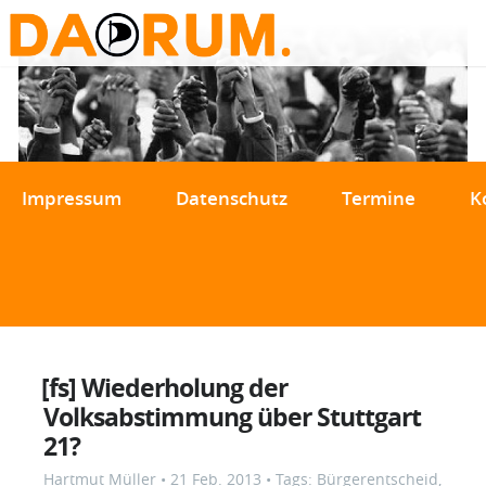
Impressum
Datenschutz
Termine
K
[fs] Wiederholung der
Volksabstimmung über Stuttgart
21?
Hartmut Müller
•
21 Feb. 2013
• Tags:
Bürgerentscheid
,