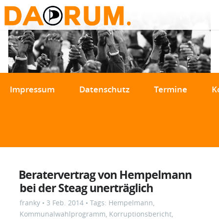
Impressum
Datenschutz
Termine
K
Beratervertrag von Hempelmann
bei der Steag unerträglich
franky
•
3 Feb. 2014
• Tags:
Hempelmann
,
Kommunalwahlprogramm
,
Korruptionsbericht
,