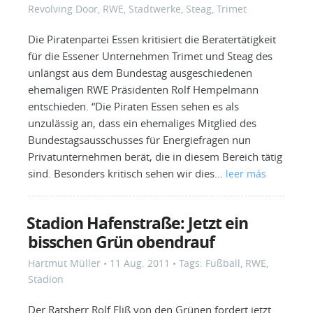
Revolving Door
,
RWE
,
Stadtwerke
,
Steag
,
Trimet
Die Piratenpartei Essen kritisiert die Beratertätigkeit
für die Essener Unternehmen Trimet und Steag des
unlängst aus dem Bundestag ausgeschiedenen
ehemaligen RWE Präsidenten Rolf Hempelmann
entschieden. “Die Piraten Essen sehen es als
unzulässig an, dass ein ehemaliges Mitglied des
Bundestagsausschusses für Energiefragen nun
Privatunternehmen berät, die in diesem Bereich tätig
sind. Besonders kritisch sehen wir dies…
leer más
Stadion Hafenstraße: Jetzt ein
bisschen Grün obendrauf
Hartmut Müller
•
11 Aug. 2011
• Tags:
Fußball
,
RWE
,
Stadion
Der Ratsherr Rolf Fliß von den Grünen fordert jetzt