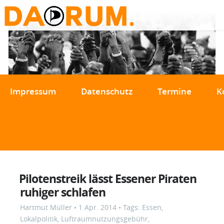
Impressum
Datenschutz
Termine
K
Pilotenstreik lässt Essener Piraten
ruhiger schlafen
Hartmut Müller
•
1 Apr. 2014
• Tags:
Essen
,
Lokalpolitik
,
Luftraumnutzungsgebühr
,