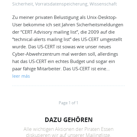
Sicherheit
,
Vorratsdatenspeicherung
,
Wissenschaft
Zu meiner privaten Belustigung als Unix-Desktop-
User bekomme ich seit Jahren Sicherheitsmeldungen
der “CERT Advisory mailing list”, die 2009 auf die
“technical-alerts mailing list” des US-CERT umgestellt
wurde. Das US-CERT ist sowas wie unser neues
Cyber-Abwehrzentrum mal werden soll, allerdings
hat das US-CERT ein echtes Budget und sogar ein
paar fähige Mitarbeiter. Das US-CERT ist eine…
leer más
Page 1 of 1
DAZU GEHÖREN
Alle wichtigen Aktionen der Piraten Essen
diskutieren wir auf unserer Mailingliste.