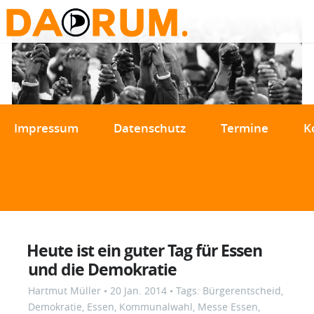
Impressum
Datenschutz
Termine
K
Heute ist ein guter Tag für Essen
und die Demokratie
Hartmut Müller
•
20 Jan. 2014
• Tags:
Bürgerentscheid
,
Demokratie
,
Essen
,
Kommunalwahl
,
Messe Essen
,