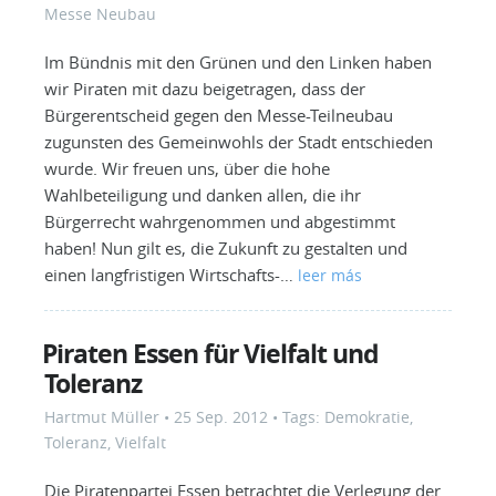
Messe Neubau
Im Bündnis mit den Grünen und den Linken haben
wir Piraten mit dazu beigetragen, dass der
Bürgerentscheid gegen den Messe-Teilneubau
zugunsten des Gemeinwohls der Stadt entschieden
wurde. Wir freuen uns, über die hohe
Wahlbeteiligung und danken allen, die ihr
Bürgerrecht wahrgenommen und abgestimmt
haben! Nun gilt es, die Zukunft zu gestalten und
einen langfristigen Wirtschafts-…
leer más
Piraten Essen für Vielfalt und
Toleranz
Hartmut Müller
•
25 Sep. 2012
• Tags:
Demokratie
,
Toleranz
,
Vielfalt
Die Piratenpartei Essen betrachtet die Verlegung der