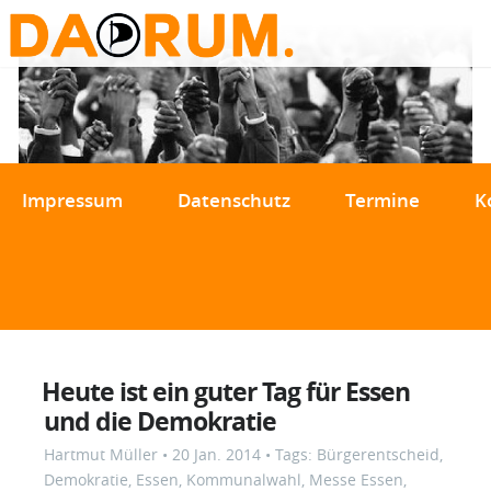
Impressum
Datenschutz
Termine
K
Heute ist ein guter Tag für Essen
und die Demokratie
Hartmut Müller
•
20 Jan. 2014
• Tags:
Bürgerentscheid
,
Demokratie
,
Essen
,
Kommunalwahl
,
Messe Essen
,