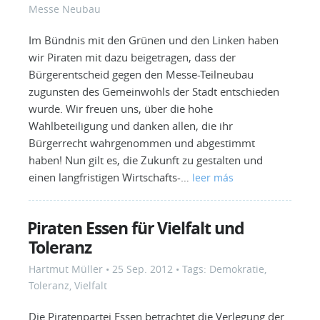
Messe Neubau
Im Bündnis mit den Grünen und den Linken haben
wir Piraten mit dazu beigetragen, dass der
Bürgerentscheid gegen den Messe-Teilneubau
zugunsten des Gemeinwohls der Stadt entschieden
wurde. Wir freuen uns, über die hohe
Wahlbeteiligung und danken allen, die ihr
Bürgerrecht wahrgenommen und abgestimmt
haben! Nun gilt es, die Zukunft zu gestalten und
einen langfristigen Wirtschafts-…
leer más
Piraten Essen für Vielfalt und
Toleranz
Hartmut Müller
•
25 Sep. 2012
• Tags:
Demokratie
,
Toleranz
,
Vielfalt
Die Piratenpartei Essen betrachtet die Verlegung der