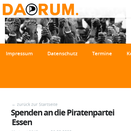
Impressum
Datenschutz
Termine
K
← zurück zur Startseite
Spenden an die Piratenpartei
Essen