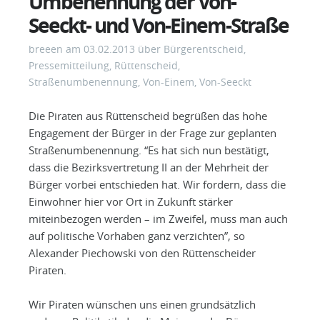
Umbenennung der Von-
Seeckt- und Von-Einem-Straße
breeen
am
03.02.2013
über
Bürgerentscheid
,
Pressemitteilung
,
Rüttenscheid
,
Straßenumbenennung
,
Von-Einem
,
Von-Seeckt
Die Piraten aus Rüttenscheid begrüßen das hohe
Engagement der Bürger in der Frage zur geplanten
Straßenumbenennung. “Es hat sich nun bestätigt,
dass die Bezirksvertretung II an der Mehrheit der
Bürger vorbei entschieden hat. Wir fordern, dass die
Einwohner hier vor Ort in Zukunft stärker
miteinbezogen werden – im Zweifel, muss man auch
auf politische Vorhaben ganz verzichten”, so
Alexander Piechowski von den Rüttenscheider
Piraten.
Wir Piraten wünschen uns einen grundsätzlich