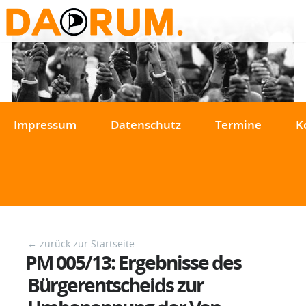
Impressum
Datenschutz
Termine
K
← zurück zur Startseite
PM 005/13: Ergebnisse des
Bürgerentscheids zur