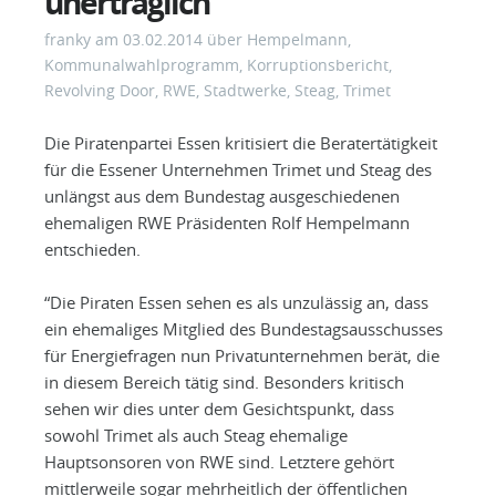
unerträglich
franky
am
03.02.2014
über
Hempelmann
,
Kommunalwahlprogramm
,
Korruptionsbericht
,
Revolving Door
,
RWE
,
Stadtwerke
,
Steag
,
Trimet
Die Piratenpartei Essen kritisiert die Beratertätigkeit
für die Essener Unternehmen Trimet und Steag des
unlängst aus dem Bundestag ausgeschiedenen
ehemaligen RWE Präsidenten Rolf Hempelmann
entschieden.
“Die Piraten Essen sehen es als unzulässig an, dass
ein ehemaliges Mitglied des Bundestagsausschusses
für Energiefragen nun Privatunternehmen berät, die
in diesem Bereich tätig sind. Besonders kritisch
sehen wir dies unter dem Gesichtspunkt, dass
sowohl Trimet als auch Steag ehemalige
Hauptsonsoren von RWE sind. Letztere gehört
mittlerweile sogar mehrheitlich der öffentlichen